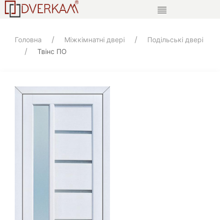
Головна
Міжкімнатні двері
Подільські двері
Твінс ПО