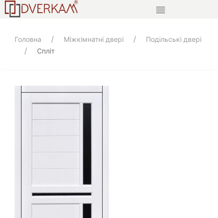
Головна
Міжкімнатні двері
Подільські двері
Спліт