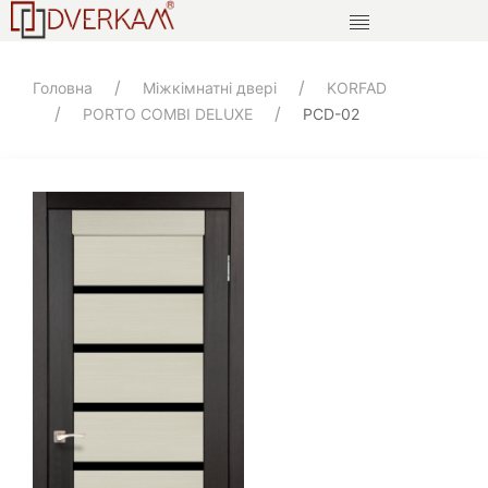
Головна
Міжкімнатні двері
KORFAD
PORTO COMBI DELUXE
PCD-02