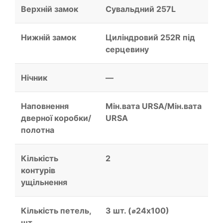
Верхній замок
Сувальдний 257L
Нижній замок
Циліндровий 252R під
серцевину
Нічник
—
Наповнення
Мін.вата URSA/Мін.вата
дверної коробки/
URSA
полотна
Кількість
2
контурів
ущільнення
Кількість петель,
3 шт. (⌀24х100)
шт