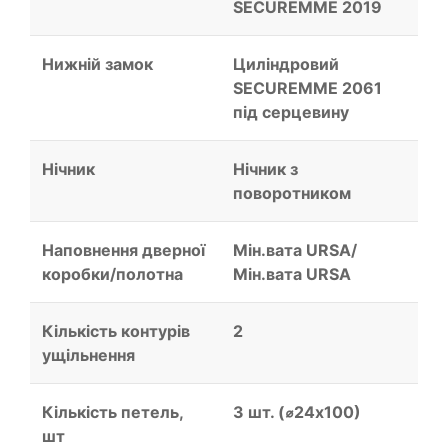
SECUREMME 2019
Нижній замок
Циліндровий
SECUREMME 2061
під серцевину
Нічник
Нічник з
поворотником
Наповнення дверної
Мін.вата URSA/
коробки/полотна
Мін.вата URSA
Кількість контурів
2
ущільнення
Кількість петель,
3 шт. (⌀24х100)
шт