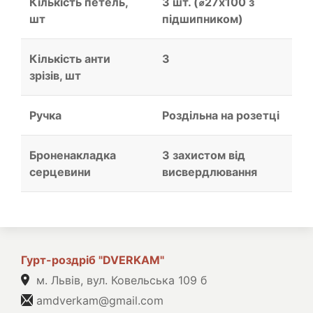
Кількість петель,
3 шт. (⌀27х100 з
шт
підшипником)
Кількість анти
3
зрізів, шт
Ручка
Роздільна на розетці
Броненакладка
З захистом від
серцевини
висвердлювання
Гурт-роздріб "DVERKAM"
м. Львів, вул. Ковельська 109 б
amdverkam@gmail.com